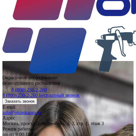
Окрасочное оборудование
безвоздушного распыления
8 (800) 250-2-260
8 (800) 250-2-260
Бесплатный звонок
Заказать звонок
E-mail
info@okraskapro.ru
Адрес
Москва, проезд Добролюбова, д. 3, стр. 1, этаж 3
Режим работы
пн-пт 9:00-18:00