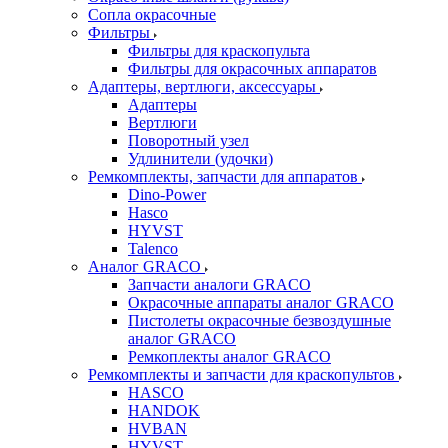
Сопла окрасочные
Фильтры
Фильтры для краскопульта
Фильтры для окрасочных аппаратов
Адаптеры, вертлюги, аксессуары
Адаптеры
Вертлюги
Поворотный узел
Удлинители (удочки)
Ремкомплекты, запчасти для аппаратов
Dino-Power
Hasco
HYVST
Talenco
Аналог GRACO
Запчасти аналоги GRACO
Окрасочные аппараты аналог GRACO
Пистолеты окрасочные безвоздушные
аналог GRACO
Ремкоплекты аналог GRACO
Ремкомплекты и запчасти для краскопультов
HASCO
HANDOK
HVBAN
HYVST