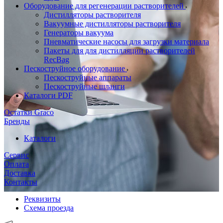
Оборудование для регенерации растворителей
Дистилляторы растворителя
Вакуумные дистилляторы растворителя
Генераторы вакуума
Пневматические насосы для загрузки материала
Пакеты для для дистилляции растворителей
RecBag
Пескоструйное оборудование
Пескоструйные аппараты
Пескоструйные шланги
Каталоги PDF
Остатки Graco
Бренды
Каталоги
Сервис
Оплата
Доставка
Контакты
Реквизиты
Схема проезда