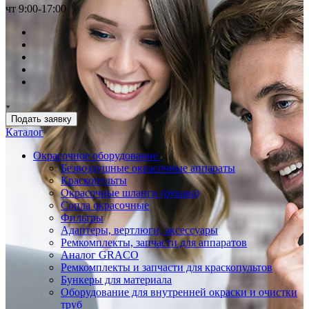
чт 9:00-17:00
Подать заявку
Каталог
Окрасочное оборудование
Безвоздушные окрасочные аппараты
Краскопульты
Окрасочные шланги (рукава)
Сопла окрасочные
Фильтры
Адаптеры, вертлюги, аксессуары
Ремкомплекты, запчасти для аппаратов
Аналог GRACO
Ремкомплекты и запчасти для краскопультов
Бункеры для материала
Оборудование для внутренней окраски и очистки
труб