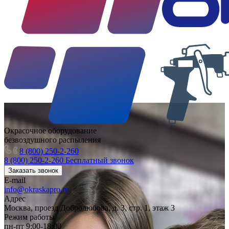
Окрасочное оборудование
безвоздушного распыления
8 (800) 250-2-260
8 (800) 250-2-260
Бесплатный звонок
Заказать звонок
E-mail
info@okraskapro.ru
Адрес
Москва, проезд Добролюбова, д. 3, стр. 1, этаж 3
Режим работы
пн-пт 9:00-18:00