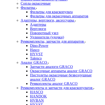
Сопла окрасочные
Фильтры
Фильтры для краскопульта
Фильтры для окрасочных аппаратов
Адаптеры, вертлюги, аксессуары
Адаптеры
Вертлюги
Поворотный узел
Удлинители (удочки)
Ремкомплекты, запчасти для аппаратов
Dino-Power
Hasco
HYVST
Talenco
Аналог GRACO
Запчасти аналоги GRACO
Окрасочные аппараты аналог GRACO
Пистолеты окрасочные безвоздушные
аналог GRACO
Ремкоплекты аналог GRACO
Ремкомплекты и запчасти для краскопультов
HASCO
HANDOK
HVBAN
HYVST