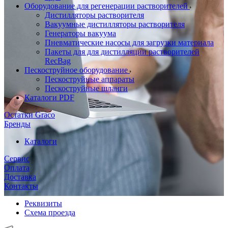
Оборудование для регенерации растворителей
Дистилляторы растворителя
Вакуумные дистилляторы растворителя
Генераторы вакуума
Пневматические насосы для загрузки материала
Пакеты для для дистилляции растворителей
RecBag
Пескоструйное оборудование
Пескоструйные аппараты
Пескоструйные шланги
Каталоги PDF
Остатки Graco
Бренды
Каталоги
Сервис
Оплата
Доставка
Контакты
Реквизиты
Схема проезда