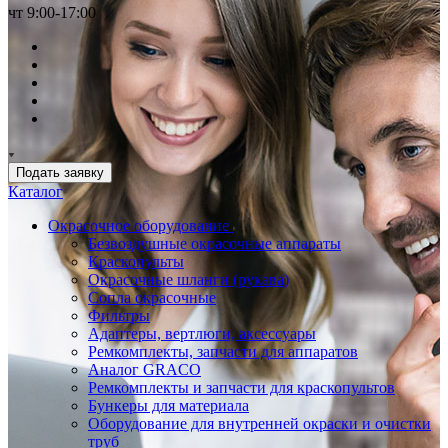
чт 9:00-17:00
Подать заявку
Каталог
Окрасочное оборудование
Безвоздушные окрасочные аппараты
Краскопульты
Окрасочные шланги (рукава)
Сопла окрасочные
Фильтры
Адаптеры, вертлюги, аксессуары
Ремкомплекты, запчасти для аппаратов
Аналог GRACO
Ремкомплекты и запчасти для краскопультов
Бункеры для материала
Оборудование для внутренней окраски и очистки
труб