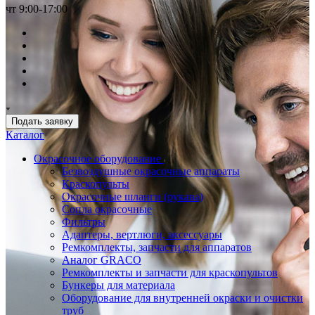
чт 9:00-17:00
Подать заявку
Каталог
Окрасочное оборудование
Безвоздушные окрасочные аппараты
Краскопульты
Окрасочные шланги (рукава)
Сопла окрасочные
Фильтры
Адаптеры, вертлюги, аксессуары
Ремкомплекты, запчасти для аппаратов
Аналог GRACO
Ремкомплекты и запчасти для краскопультов
Бункеры для материала
Оборудование для внутренней окраски и очистки
труб