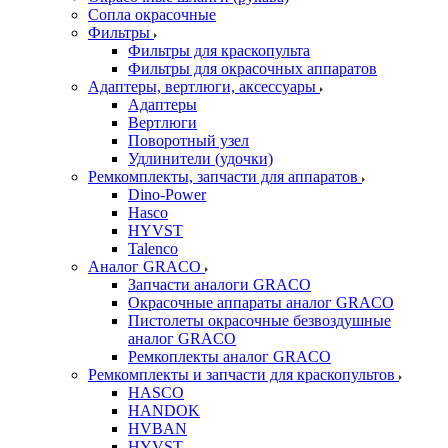
Сопла окрасочные
Фильтры
Фильтры для краскопульта
Фильтры для окрасочных аппаратов
Адаптеры, вертлюги, аксессуары
Адаптеры
Вертлюги
Поворотный узел
Удлинители (удочки)
Ремкомплекты, запчасти для аппаратов
Dino-Power
Hasco
HYVST
Talenco
Аналог GRACO
Запчасти аналоги GRACO
Окрасочные аппараты аналог GRACO
Пистолеты окрасочные безвоздушные
аналог GRACO
Ремкоплекты аналог GRACO
Ремкомплекты и запчасти для краскопультов
HASCO
HANDOK
HVBAN
HYVST