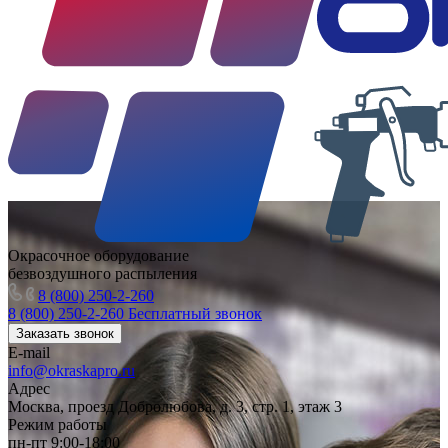
Окрасочное оборудование
безвоздушного распыления
8 (800) 250-2-260
8 (800) 250-2-260
Бесплатный звонок
Заказать звонок
E-mail
info@okraskapro.ru
Адрес
Москва, проезд Добролюбова, д. 3, стр. 1, этаж 3
Режим работы
пн-пт 9:00-18:00