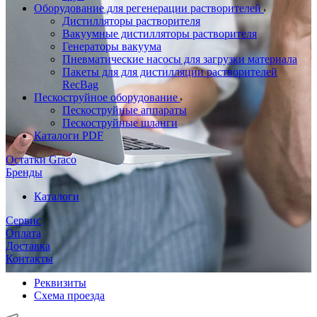
Оборудование для регенерации растворителей
Дистилляторы растворителя
Вакуумные дистилляторы растворителя
Генераторы вакуума
Пневматические насосы для загрузки материала
Пакеты для для дистилляции растворителей
RecBag
Пескоструйное оборудование
Пескоструйные аппараты
Пескоструйные шланги
Каталоги PDF
Остатки Graco
Бренды
Каталоги
Сервис
Оплата
Доставка
Контакты
Реквизиты
Схема проезда