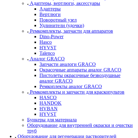
Адаптеры, вертлюги, аксессуары
Адаптеры
Вертлюги
Поворотный узел
Удлинители (удочки)
Ремкомплекты, запчасти для аппаратов
Dino-Power
Hasco
HYVST
Talenco
Аналог GRACO
Запчасти аналоги GRACO
Окрасочные аппараты аналог GRACO
Пистолеты окрасочные безвоздушные
аналог GRACO
Ремкоплекты аналог GRACO
Ремкомплекты и запчасти для краскопультов
HASCO
HANDOK
HVBAN
HYVST
Бункеры для материала
Оборудование для внутренней окраски и очистки
труб
Оборудование для регенерации растворителей