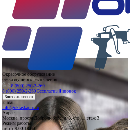
Окрасочное оборудование
безвоздушного распыления
8 (800) 250-2-260
8 (800) 250-2-260
Бесплатный звонок
Заказать звонок
E-mail
info@okraskapro.ru
Адрес
Москва, проезд Добролюбова, д. 3, стр. 1, этаж 3
Режим работы
пн-пт 9:00-18:00