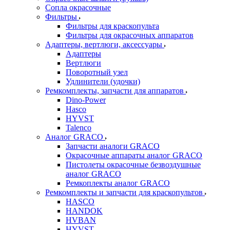
Сопла окрасочные
Фильтры
Фильтры для краскопульта
Фильтры для окрасочных аппаратов
Адаптеры, вертлюги, аксессуары
Адаптеры
Вертлюги
Поворотный узел
Удлинители (удочки)
Ремкомплекты, запчасти для аппаратов
Dino-Power
Hasco
HYVST
Talenco
Аналог GRACO
Запчасти аналоги GRACO
Окрасочные аппараты аналог GRACO
Пистолеты окрасочные безвоздушные
аналог GRACO
Ремкоплекты аналог GRACO
Ремкомплекты и запчасти для краскопультов
HASCO
HANDOK
HVBAN
HYVST