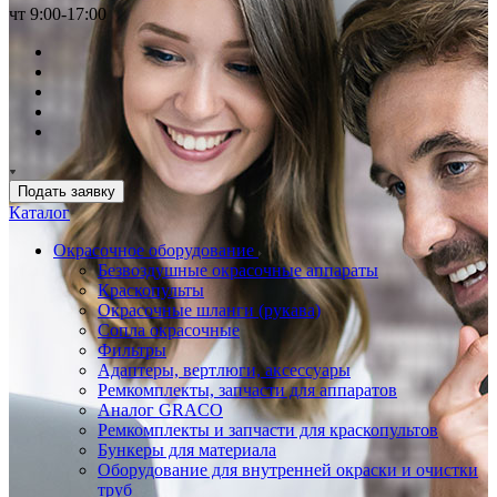
чт 9:00-17:00
Подать заявку
Каталог
Окрасочное оборудование
Безвоздушные окрасочные аппараты
Краскопульты
Окрасочные шланги (рукава)
Сопла окрасочные
Фильтры
Адаптеры, вертлюги, аксессуары
Ремкомплекты, запчасти для аппаратов
Аналог GRACO
Ремкомплекты и запчасти для краскопультов
Бункеры для материала
Оборудование для внутренней окраски и очистки
труб