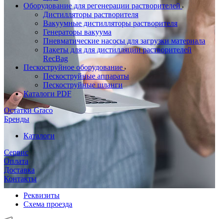
Оборудование для регенерации растворителей
Дистилляторы растворителя
Вакуумные дистилляторы растворителя
Генераторы вакуума
Пневматические насосы для загрузки материала
Пакеты для для дистилляции растворителей
RecBag
Пескоструйное оборудование
Пескоструйные аппараты
Пескоструйные шланги
Каталоги PDF
Остатки Graco
Бренды
Каталоги
Сервис
Оплата
Доставка
Контакты
Реквизиты
Схема проезда