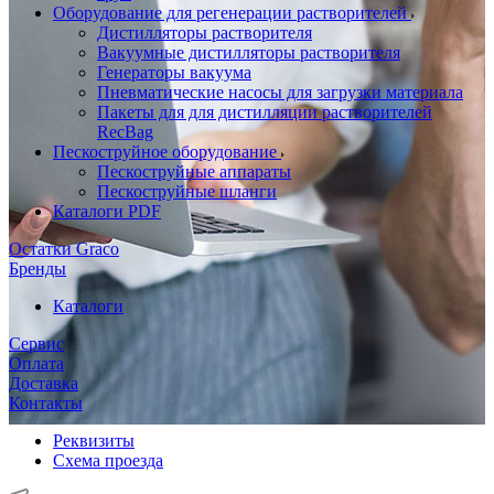
Оборудование для регенерации растворителей
Дистилляторы растворителя
Вакуумные дистилляторы растворителя
Генераторы вакуума
Пневматические насосы для загрузки материала
Пакеты для для дистилляции растворителей
RecBag
Пескоструйное оборудование
Пескоструйные аппараты
Пескоструйные шланги
Каталоги PDF
Остатки Graco
Бренды
Каталоги
Сервис
Оплата
Доставка
Контакты
Реквизиты
Схема проезда