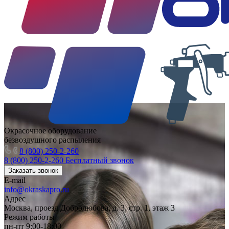
Окрасочное оборудование
безвоздушного распыления
8 (800) 250-2-260
8 (800) 250-2-260
Бесплатный звонок
Заказать звонок
E-mail
info@okraskapro.ru
Адрес
Москва, проезд Добролюбова, д. 3, стр. 1, этаж 3
Режим работы
пн-пт 9:00-18:00