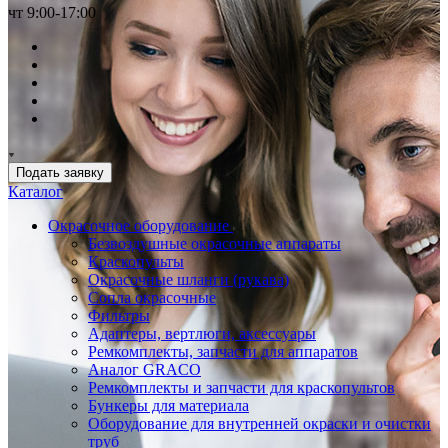
чт 9:00-17:00
Подать заявку
Каталог
Окрасочное оборудование
Безвоздушные окрасочные аппараты
Краскопульты
Окрасочные шланги (рукава)
Сопла окрасочные
Фильтры
Адаптеры, вертлюги, аксессуары
Ремкомплекты, запчасти для аппаратов
Аналог GRACO
Ремкомплекты и запчасти для краскопультов
Бункеры для материала
Оборудование для внутренней окраски и очистки
труб