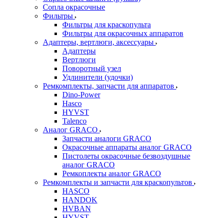
Сопла окрасочные
Фильтры
Фильтры для краскопульта
Фильтры для окрасочных аппаратов
Адаптеры, вертлюги, аксессуары
Адаптеры
Вертлюги
Поворотный узел
Удлинители (удочки)
Ремкомплекты, запчасти для аппаратов
Dino-Power
Hasco
HYVST
Talenco
Аналог GRACO
Запчасти аналоги GRACO
Окрасочные аппараты аналог GRACO
Пистолеты окрасочные безвоздушные
аналог GRACO
Ремкоплекты аналог GRACO
Ремкомплекты и запчасти для краскопультов
HASCO
HANDOK
HVBAN
HYVST