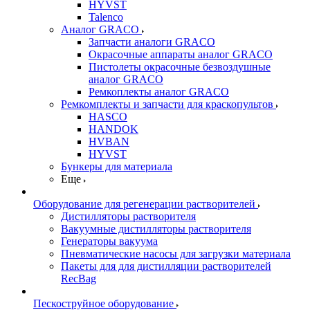
HYVST
Talenco
Аналог GRACO
Запчасти аналоги GRACO
Окрасочные аппараты аналог GRACO
Пистолеты окрасочные безвоздушные
аналог GRACO
Ремкоплекты аналог GRACO
Ремкомплекты и запчасти для краскопультов
HASCO
HANDOK
HVBAN
HYVST
Бункеры для материала
Еще
Оборудование для регенерации растворителей
Дистилляторы растворителя
Вакуумные дистилляторы растворителя
Генераторы вакуума
Пневматические насосы для загрузки материала
Пакеты для для дистилляции растворителей
RecBag
Пескоструйное оборудование