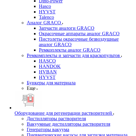
Dino-Power
Hasco
HYVST
Talenco
Аналог GRACO
Запчасти аналоги GRACO
Окрасочные аппараты аналог GRACO
Пистолеты окрасочные безвоздушные
аналог GRACO
Ремкоплекты аналог GRACO
Ремкомплекты и запчасти для краскопультов
HASCO
HANDOK
HVBAN
HYVST
Бункеры для материала
Еще
Оборудование для регенерации растворителей
Дистилляторы растворителя
Вакуумные дистилляторы растворителя
Генераторы вакуума
Пневматические насосы для загрузки материала