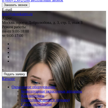
8 (800) 250-2-260
Бесплатный звонок
Заказать звонок
E-mail
info@okraskapro.ru
Адрес
Москва, проезд Добролюбова, д. 3, стр. 1, этаж 3
Режим работы
пн-пт 9:00-18:00
чт 9:00-17:00
Подать заявку
Каталог
Окрасочное оборудование
Безвоздушные окрасочные аппараты
Краскопульты
Окрасочные шланги (рукава)
Сопла окрасочные