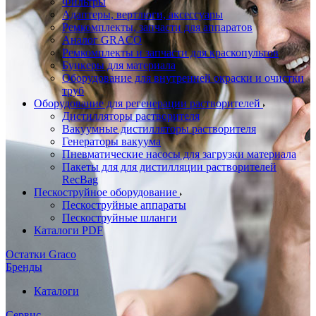
Фильтры
Адаптеры, вертлюги, аксессуары
Ремкомплекты, запчасти для аппаратов
Аналог GRACO
Ремкомплекты и запчасти для краскопультов
Бункеры для материала
Оборудование для внутренней окраски и очистки
труб
Оборудование для регенерации растворителей
Дистилляторы растворителя
Вакуумные дистилляторы растворителя
Генераторы вакуума
Пневматические насосы для загрузки материала
Пакеты для для дистилляции растворителей
RecBag
Пескоструйное оборудование
Пескоструйные аппараты
Пескоструйные шланги
Каталоги PDF
Остатки Graco
Бренды
Каталоги
Сервис