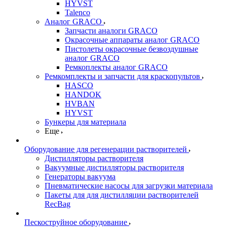
HYVST
Talenco
Аналог GRACO
Запчасти аналоги GRACO
Окрасочные аппараты аналог GRACO
Пистолеты окрасочные безвоздушные
аналог GRACO
Ремкоплекты аналог GRACO
Ремкомплекты и запчасти для краскопультов
HASCO
HANDOK
HVBAN
HYVST
Бункеры для материала
Еще
Оборудование для регенерации растворителей
Дистилляторы растворителя
Вакуумные дистилляторы растворителя
Генераторы вакуума
Пневматические насосы для загрузки материала
Пакеты для для дистилляции растворителей
RecBag
Пескоструйное оборудование