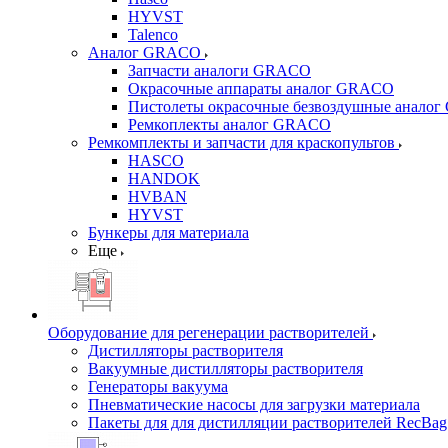
HYVST
Talenco
Аналог GRACO
Запчасти аналоги GRACO
Окрасочные аппараты аналог GRACO
Пистолеты окрасочные безвоздушные анало
Ремкоплекты аналог GRACO
Ремкомплекты и запчасти для краскопультов
HASCO
HANDOK
HVBAN
HYVST
Бункеры для материала
Еще
Оборудование для регенерации растворителей
Дистилляторы растворителя
Вакуумные дистилляторы растворителя
Генераторы вакуума
Пневматические насосы для загрузки материала
Пакеты для для дистилляции растворителей RecBag