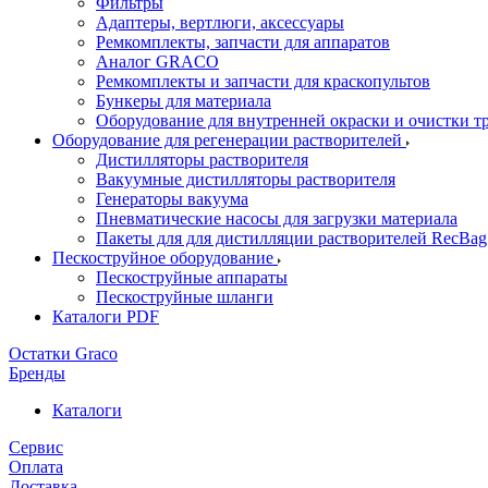
Фильтры
Адаптеры, вертлюги, аксессуары
Ремкомплекты, запчасти для аппаратов
Аналог GRACO
Ремкомплекты и запчасти для краскопультов
Бункеры для материала
Оборудование для внутренней окраски и очистки т
Оборудование для регенерации растворителей
Дистилляторы растворителя
Вакуумные дистилляторы растворителя
Генераторы вакуума
Пневматические насосы для загрузки материала
Пакеты для для дистилляции растворителей RecBag
Пескоструйное оборудование
Пескоструйные аппараты
Пескоструйные шланги
Каталоги PDF
Остатки Graco
Бренды
Каталоги
Сервис
Оплата
Доставка