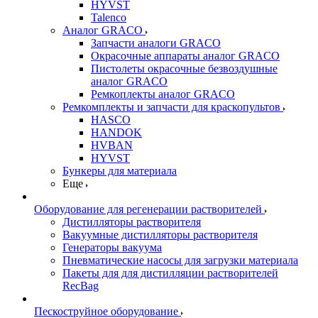
HYVST
Talenco
Аналог GRACO
Запчасти аналоги GRACO
Окрасочные аппараты аналог GRACO
Пистолеты окрасочные безвоздушные
аналог GRACO
Ремкоплекты аналог GRACO
Ремкомплекты и запчасти для краскопультов
HASCO
HANDOK
HVBAN
HYVST
Бункеры для материала
Еще
Оборудование для регенерации растворителей
Дистилляторы растворителя
Вакуумные дистилляторы растворителя
Генераторы вакуума
Пневматические насосы для загрузки материала
Пакеты для для дистилляции растворителей
RecBag
Пескоструйное оборудование