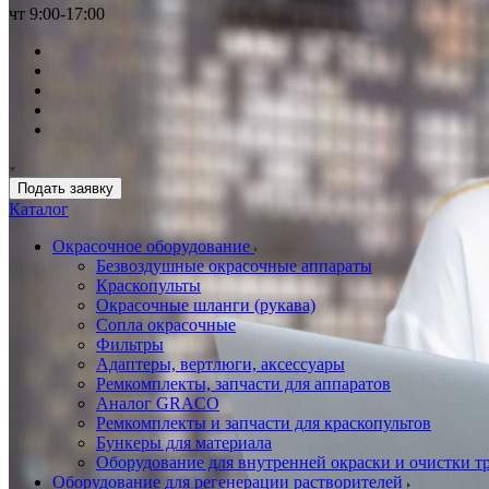
чт 9:00-17:00
Подать заявку
Каталог
Окрасочное оборудование
Безвоздушные окрасочные аппараты
Краскопульты
Окрасочные шланги (рукава)
Сопла окрасочные
Фильтры
Адаптеры, вертлюги, аксессуары
Ремкомплекты, запчасти для аппаратов
Аналог GRACO
Ремкомплекты и запчасти для краскопультов
Бункеры для материала
Оборудование для внутренней окраски и очистки т
Оборудование для регенерации растворителей