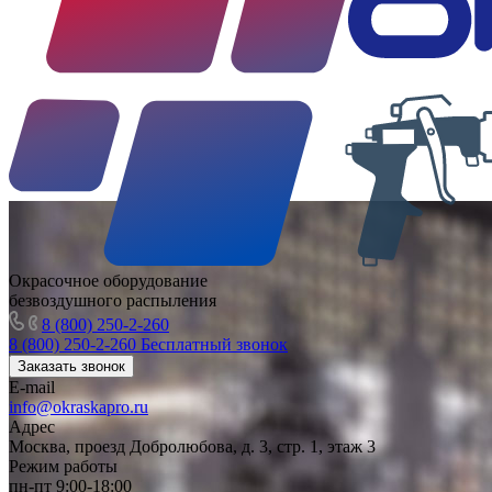
Окрасочное оборудование
безвоздушного распыления
8 (800) 250-2-260
8 (800) 250-2-260
Бесплатный звонок
Заказать звонок
E-mail
info@okraskapro.ru
Адрес
Москва, проезд Добролюбова, д. 3, стр. 1, этаж 3
Режим работы
пн-пт 9:00-18:00