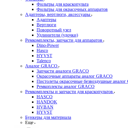
Фильтры для краскопульта
Фильтры для окрасочных аппаратов
Адаптеры, вертлюги, аксессуары
Адаптеры
Вертлюги
Поворотный узел
Удлинители (удочки)
Ремкомплекты, запчасти для аппаратов
Dino-Power
Hasco
HYVST
Talenco
Аналог GRACO
Запчасти аналоги GRACO
Окрасочные аппараты аналог GRACO
Пистолеты окрасочные безвоздушные анало
Ремкоплекты аналог GRACO
Ремкомплекты и запчасти для краскопультов
HASCO
HANDOK
HVBAN
HYVST
Бункеры для материала
Еще