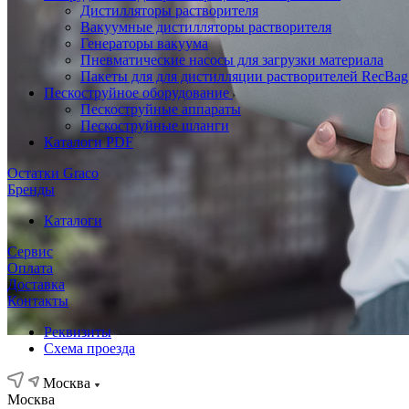
Дистилляторы растворителя
Вакуумные дистилляторы растворителя
Генераторы вакуума
Пневматические насосы для загрузки материала
Пакеты для для дистилляции растворителей RecBag
Пескоструйное оборудование
Пескоструйные аппараты
Пескоструйные шланги
Каталоги PDF
Остатки Graco
Бренды
Каталоги
Сервис
Оплата
Доставка
Контакты
Реквизиты
Схема проезда
Москва
Москва