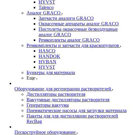
HYVST
Talenco
Аналог GRACO
Запчасти аналоги GRACO
Окрасочные аппараты аналог GRACO
Пистолеты окрасочные безвоздушные
аналог GRACO
Ремкоплекты аналог GRACO
Ремкомплекты и запчасти для краскопультов
HASCO
HANDOK
HVBAN
HYVST
Бункеры для материала
Еще
Оборудование для регенерации растворителей
Дистилляторы растворителя
Вакуумные дистилляторы растворителя
Генераторы вакуума
Пневматические насосы для загрузки материала
Пакеты для для дистилляции растворителей
RecBag
Пескоструйное оборудование