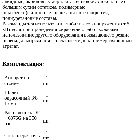
алкидные, акриловые, морилки, грунтовки, эпоксидные с
большим сухим остатком, полимерные
шпатлевки(финишные), огнезащитные покрытия,
полиуретановые составы.
Рекомендуется использовать стабилизатор напряжения от 5
кВт если при проведении окрасочных работ возможно
использование другого оборудования вызывающего резкие
перепады напряжения в электросети, как пример сварочный
агрегат.
Комплектация:
Аппарат на
1
стойке
шт
Шланг
1
окрасочный 3/8"
шт
15 м.п.
Распылитель DP
1
– 6376G на 350
шт
bar
1
Соплодержатель
шт